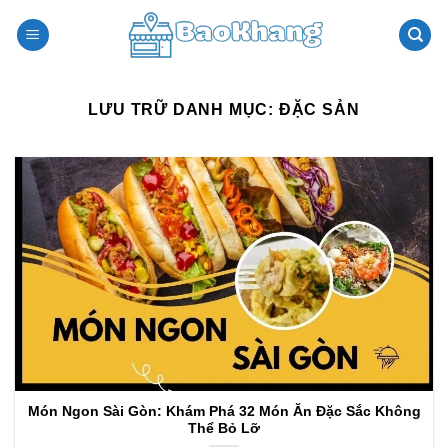
Bỏ
qua
nội
dung
LƯU TRỮ DANH MỤC:
ĐẶC SẢN
Món Ngon Sài Gòn: Khám Phá 32 Món Ăn Đặc Sắc Không
Thể Bỏ Lỡ