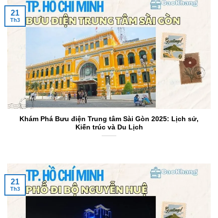
21
Th3
Khám Phá Bưu điện Trung tâm Sài Gòn 2025: Lịch sử,
Kiến trúc và Du Lịch
21
Th3