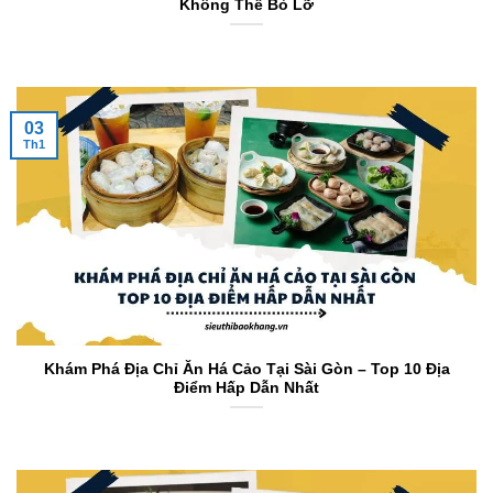
Không Thể Bỏ Lỡ
03
Th1
Khám Phá Địa Chỉ Ăn Há Cảo Tại Sài Gòn – Top 10 Địa
Điểm Hấp Dẫn Nhất