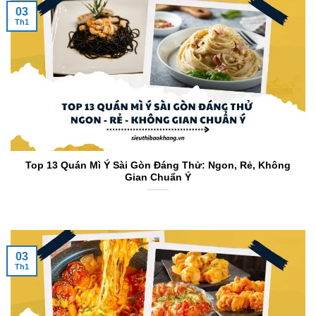
03
Th1
Top 13 Quán Mì Ý Sài Gòn Đáng Thử: Ngon, Rẻ, Không
Gian Chuẩn Ý
03
Th1