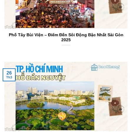
Phố Tây Bùi Viện – Điểm Đến Sôi Động Bậc Nhất Sài Gòn
2025
26
Th3