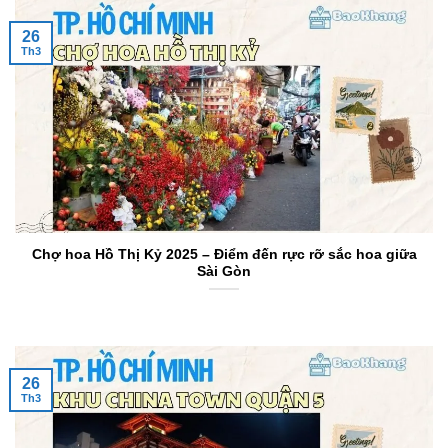
26
Th3
Chợ hoa Hồ Thị Kỷ 2025 – Điểm đến rực rỡ sắc hoa giữa
Sài Gòn
26
Th3