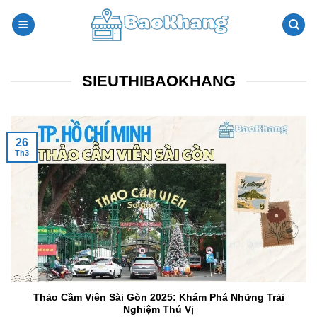
Bỏ
qua
nội
dung
SIEUTHIBAOKHANG
26
Th3
Thảo Cầm Viên Sài Gòn 2025: Khám Phá Những Trải
Nghiệm Thú Vị