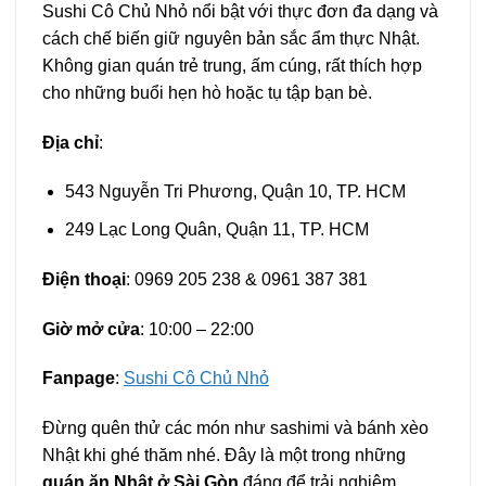
Sushi Cô Chủ Nhỏ nổi bật với thực đơn đa dạng và
cách chế biến giữ nguyên bản sắc ẩm thực Nhật.
Không gian quán trẻ trung, ấm cúng, rất thích hợp
cho những buổi hẹn hò hoặc tụ tập bạn bè.
Địa chỉ
:
543 Nguyễn Tri Phương, Quận 10, TP. HCM
249 Lạc Long Quân, Quận 11, TP. HCM
Điện thoại
: 0969 205 238 & 0961 387 381
Giờ mở cửa
: 10:00 – 22:00
Fanpage
:
Sushi Cô Chủ Nhỏ
Đừng quên thử các món như sashimi và bánh xèo
Nhật khi ghé thăm nhé. Đây là một trong những
quán ăn Nhật ở Sài Gòn
đáng để trải nghiệm.