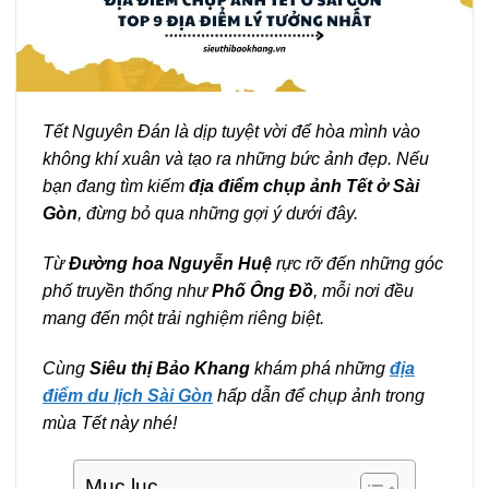
Tết Nguyên Đán là dịp tuyệt vời để hòa mình vào
không khí xuân và tạo ra những bức ảnh đẹp. Nếu
bạn đang tìm kiếm
địa điểm chụp ảnh Tết ở Sài
Gòn
, đừng bỏ qua những gợi ý dưới đây.
Từ
Đường hoa Nguyễn Huệ
rực rỡ đến những góc
phố truyền thống như
Phố Ông Đồ
, mỗi nơi đều
mang đến một trải nghiệm riêng biệt.
Cùng
Siêu thị Bảo Khang
khám phá những
địa
điểm du lịch Sài Gòn
hấp dẫn để chụp ảnh trong
mùa Tết này nhé!
Mục lục