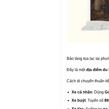
Bảo tàng tọa lạc tại ph
Đây là một
địa điểm du 
Cách di chuyển thuận tiệ
Xe cá nhân
: Dùng
G
Xe buýt
: Tuyến số
88
Xe lửa
: Xuống tại
ga 