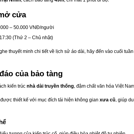
 mở cửa
0.000 – 50.000 VNĐ/người
17:30 (Thứ 2 – Chủ nhật)
 thuyết minh chi tiết về lịch sử áo dài, hãy đến vào cuối tuầ
 đáo của bảo tàng
ch kiến trúc
nhà dài truyền thống
, đậm chất văn hóa Việt Nam
u được thiết kế với mục đích tái hiện không gian
xưa cũ
, giúp d
hể
ểu tượng của kiến trúc cổ, giúp điều hòa nhiệt độ tự nhiên.