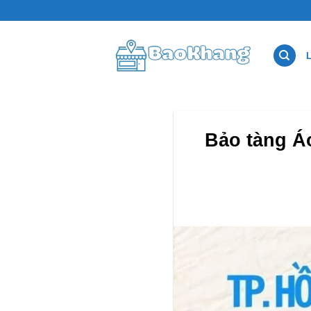
Bỏ
qua
nội
dung
Bảo tàng Á