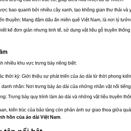
ược bao quanh bởi nhiều cây xanh, tạo không gian thư thái và 
ến thuyền: Mang đậm dấu ấn miền quê Việt Nam, là nơi lý tưởn
iết kế đơn giản nhưng tinh tế, sử dụng vật liệu gỗ truyền thống 
lãm
 nhiều khu vực trưng bày riêng biệt:
c thời kỳ: Giới thiệu sự phát triển của áo dài từ thời phong kiến
danh nhân: Nơi trưng bày áo dài của những nhân vật nổi tiếng 
ng: Trưng bày quy trình làm áo dài và những vật liệu truyền thố
an, kiến trúc của bảo tàng còn phản ánh sự giao thoa giữa quá
inh hồn của áo dài Việt Nam
.