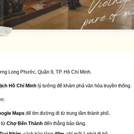
ường Long Phước, Quận 9, TP. Hồ Chí Minh.
lịch Hồ Chí Minh
lý tưởng để khám phá văn hóa truyền thống.
n:
oogle Maps
để tìm đường đi từ trung tâm thành phố.
từ
Chợ Bến Thành
đến thẳng bảo tàng.
Trại Nhím
, cách bảo tàng
49m
, chỉ mất 1 phút đi bộ.