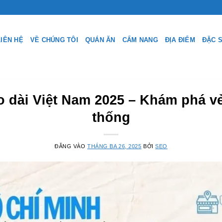
LIÊN HỆ
VỀ CHÚNG TÔI
QUÁN ĂN
CẨM NANG
ĐỊA ĐIỂM
ĐẶC 
o dài Việt Nam 2025 – Khám phá vẻ
thống
ĐĂNG VÀO
THÁNG BA 26, 2025
BỞI
SEO