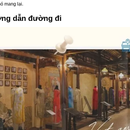
nó mang lại.
ớng dẫn đường đi