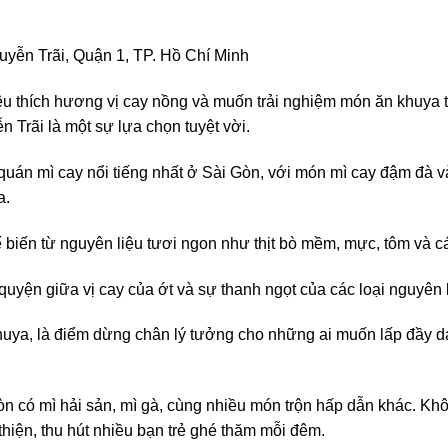
ễn Trãi, Quận 1, TP. Hồ Chí Minh
u thích hương vị cay nồng và muốn trải nghiệm món ăn khuya t
 Trãi là một sự lựa chọn tuyệt vời.
quán mì cay nổi tiếng nhất ở Sài Gòn, với món mì cay đậm đà và
a.
biến từ nguyên liệu tươi ngon như thịt bò mềm, mực, tôm và cá
uyện giữa vị cay của ớt và sự thanh ngọt của các loại nguyên l
uya, là điểm dừng chân lý tưởng cho những ai muốn lấp đầy d
òn có mì hải sản, mì gà, cùng nhiều món trộn hấp dẫn khác. Kh
hiện, thu hút nhiều bạn trẻ ghé thăm mỗi đêm.