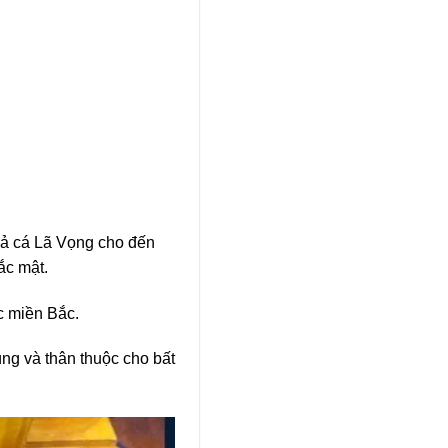
chả cá Lã Vọng cho đến
ắc mật.
c miền Bắc.
ng và thân thuộc cho bất