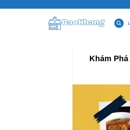
Bỏ
qua
nội
dung
Khám Phá 