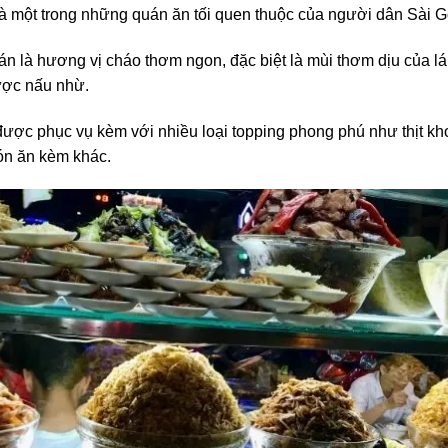
 một trong những quán ăn tối quen thuộc của người dân Sài G
án là hương vị cháo thơm ngon, đặc biệt là mùi thơm dịu của l
ược nấu nhừ.
ược phục vụ kèm với nhiều loại topping phong phú như thịt kho t
ón ăn kèm khác.