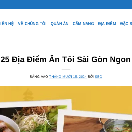
LIÊN HỆ
VỀ CHÚNG TÔI
QUÁN ĂN
CẨM NANG
ĐỊA ĐIỂM
ĐẶC 
25 Địa Điểm Ăn Tối Sài Gòn Ngon
ĐĂNG VÀO
THÁNG MƯỜI 15, 2024
BỞI
SEO