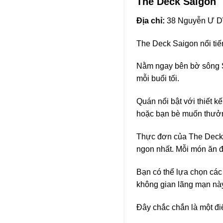
The Deck Saigon
Địa chỉ:
38 Nguyễn Ư Dĩ,
The Deck Saigon nổi tiến
Nằm ngay bên bờ sông S
mỗi buổi tối.
Quán nổi bật với thiết k
hoặc bạn bè muốn thưởn
Thực đơn của The Deck r
ngon nhất. Mỗi món ăn đ
Bạn có thể lựa chọn các
không gian lãng mạn này
Đây chắc chắn là một đi