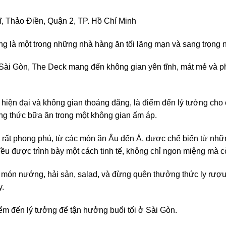
 Thảo Điền, Quận 2, TP. Hồ Chí Minh
g là một trong những nhà hàng ăn tối lãng mạn và sang trọng n
ài Gòn, The Deck mang đến không gian yên tĩnh, mát mẻ và p
ế hiện đại và không gian thoáng đãng, là điểm đến lý tưởng cho 
g thức bữa ăn trong một không gian ấm áp.
ất phong phú, từ các món ăn Âu đến Á, được chế biến từ nhữn
ều được trình bày một cách tinh tế, không chỉ ngon miệng mà c
 món nướng, hải sản, salad, và đừng quên thưởng thức ly rượ
.
ểm đến lý tưởng để tận hưởng buổi tối ở Sài Gòn.