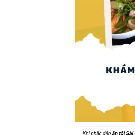
Khi nhắc đến
ăn tối Sài