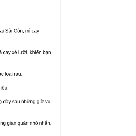
ại Sài Gòn, mì cay
 cay xé lưỡi, khiến bạn
c loại rau.
iệu.
ạ dày sau những giờ vui
ông gian quán nhỏ nhắn,