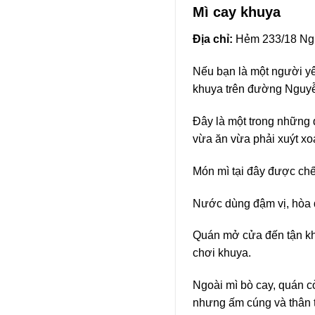
Mì cay khuya
Địa chỉ:
Hẻm 233/18 Nguy
Nếu bạn là một người yê
khuya trên đường Nguyễn
Đây là một trong những 
vừa ăn vừa phải xuýt xo
Món mì tại đây được chế 
Nước dùng đậm vị, hòa q
Quán mở cửa đến tận kh
chơi khuya.
Ngoài mì bò cay, quán c
nhưng ấm cúng và thân t