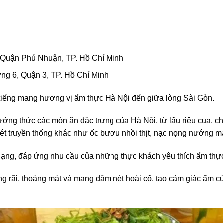
 Quận Phú Nhuận, TP. Hồ Chí Minh
ng 6, Quận 3, TP. Hồ Chí Minh
i tiếng mang hương vị ẩm thực Hà Nội đến giữa lòng Sài Gòn.
hưởng thức các món ăn đặc trưng của Hà Nội, từ lẩu riêu cua, 
t truyền thống khác như ốc bươu nhồi thịt, nạc nọng nướng m
ạng, đáp ứng nhu cầu của những thực khách yêu thích ẩm thự
g rãi, thoáng mát và mang đậm nét hoài cổ, tạo cảm giác ấm cú