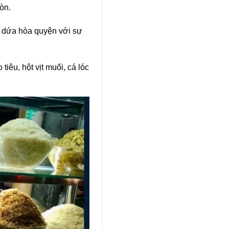
òn.
á dứa hòa quyện với sự
iêu, hột vịt muối, cá lóc