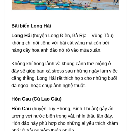
Bãi biển Long Hải
Long Hải
(huyện Long Điền, Bà Rịa – Vũng Tàu)
không chỉ nổi tiếng với bãi cát vàng mà còn bởi
hàng cây hoa anh đào nở rộ vào mùa xuân.
Không khí trong lành và khung cảnh thơ mộng ở
đây sẽ giúp bạn xả stress sau những ngày làm việc
căng thẳng. Long Hải rất thích hợp cho những buổi
dã ngoại hoặc chụp ảnh nghệ thuật.
Hòn Cau (Cù Lao Câu)
Hòn Cau
(huyện Tuy Phong, Bình Thuận) gây ấn
tượng với nước biển trong vắt, nhìn thấu tận đáy.
Hòn đảo này phù hợp cho những ai yêu thích khám
phá và trải nghiệm thiên nhiên.