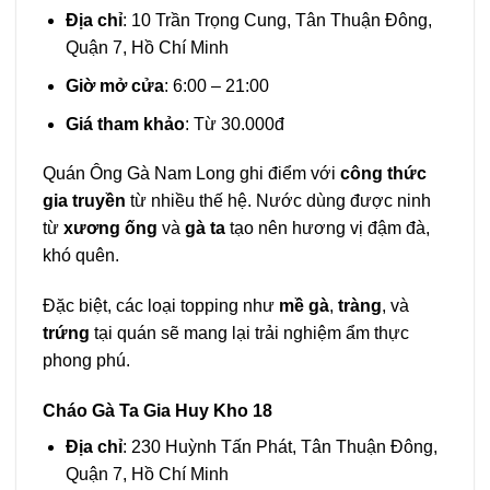
Địa chỉ
: 10 Trần Trọng Cung, Tân Thuận Đông,
Quận 7, Hồ Chí Minh
Giờ mở cửa
: 6:00 – 21:00
Giá tham khảo
: Từ 30.000đ
Quán Ông Gà Nam Long ghi điểm với
công thức
gia truyền
từ nhiều thế hệ. Nước dùng được ninh
từ
xương ống
và
gà ta
tạo nên hương vị đậm đà,
khó quên.
Đặc biệt, các loại topping như
mề gà
,
tràng
, và
trứng
tại quán sẽ mang lại trải nghiệm ẩm thực
phong phú.
Cháo Gà Ta Gia Huy Kho 18
Địa chỉ
: 230 Huỳnh Tấn Phát, Tân Thuận Đông,
Quận 7, Hồ Chí Minh