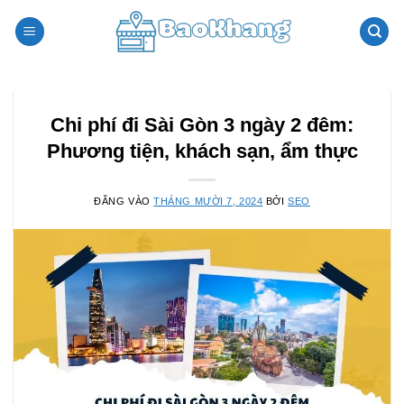
Bỏ
qua
nội
dung
Chi phí đi Sài Gòn 3 ngày 2 đêm:
Phương tiện, khách sạn, ẩm thực
ĐĂNG VÀO
THÁNG MƯỜI 7, 2024
BỞI
SEO