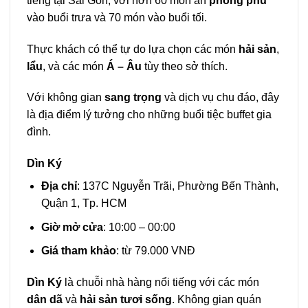
tiếng tại Sài Gòn, với hơn 60 món ăn
phong phú
vào buổi trưa và 70 món vào buổi tối.
Thực khách có thể tự do lựa chọn các món
hải sản
,
lẩu
, và các món
Á – Âu
tùy theo sở thích.
Với không gian
sang trọng
và dịch vụ chu đáo, đây
là địa điểm lý tưởng cho những buổi tiệc buffet gia
đình.
Dìn Ký
Địa chỉ
: 137C Nguyễn Trãi, Phường Bến Thành,
Quận 1, Tp. HCM
Giờ mở cửa
: 10:00 – 00:00
Giá tham khảo
: từ 79.000 VNĐ
Dìn Ký
là chuỗi nhà hàng nổi tiếng với các món
dân dã
và
hải sản tươi sống
. Không gian quán