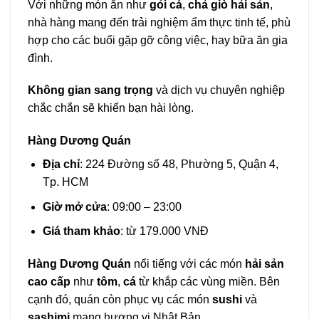
Với những món ăn như
gỏi cá
,
chả giò hải sản
,
nhà hàng mang đến trải nghiệm ẩm thực tinh tế, phù
hợp cho các buổi gặp gỡ công việc, hay bữa ăn gia
đình.
Không gian sang trọng
và dịch vụ chuyên nghiệp
chắc chắn sẽ khiến bạn hài lòng.
Hàng Dương Quán
Địa chỉ
: 224 Đường số 48, Phường 5, Quận 4,
Tp. HCM
Giờ mở cửa
: 09:00 – 23:00
Giá tham khảo
: từ 179.000 VNĐ
Hàng Dương Quán
nổi tiếng với các món
hải sản
cao cấp
như
tôm
,
cá
từ khắp các vùng miền. Bên
cạnh đó, quán còn phục vụ các món
sushi
và
sashimi
mang hương vị Nhật Bản.