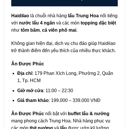
Haidilao
là chuỗi nhà hàng
lẩu Trung Hoa
nổi tiếng
với
nước lẩu 4 ngăn
và các món
topping đặc biệt
như
tôm băm
,
cá viên phô mai
.
Không gian hiện đại, dịch vụ chu đáo giúp Haidilao
trở thành điểm đến yêu thích của nhiều thực khách.
Ăn Được Phúc
Địa chỉ
: 179 Phan Xích Long, Phường 2, Quận
1, Tp. HCM
Giờ mở cửa
: 11:00 – 22:30
Giá tham khảo
: 199.000 – 339.000 VNĐ
Ăn Được Phúc
nổi bật với
buffet lẩu & nướng
mang phong cách Trung Hoa. Nhà hàng phục vụ
các món
thịt nướng
và
lẩu
được ướp kỹ lưỡng,