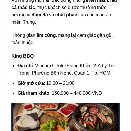
Với những món ăn đặc trưng như
gà lên mâm
,
lẩu
cá thác lác
, thực khách sẽ được thưởng thức
hương vị
đậm đà
và
chất phác
của các món ăn
miền Trung.
Không gian
ấm cúng
, mang lại cảm giác gần gũi,
thân thuộc.
King BBQ
Địa chỉ
: Vincom Center Đồng Khởi, 45A Lý Tự
Trọng, Phường Bến Nghé, Quận 1, Tp. HCM
Giờ mở cửa
: 10:00 – 21:00
Giá tham khảo
: 150.000 – 440.000 VNĐ