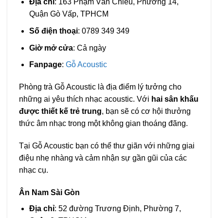
Địa chỉ
: 163 Phạm Văn Chiêu, Phường 14,
Quận Gò Vấp, TPHCM
Số điện thoại
: 0789 349 349
Giờ mở cửa
: Cả ngày
Fanpage
:
Gỗ Acoustic
Phòng trà Gỗ Acoustic là địa điểm lý tưởng cho
những ai yêu thích nhạc acoustic. Với
hai sân khấu
được thiết kế trẻ trung
, bạn sẽ có cơ hội thưởng
thức âm nhạc trong một không gian thoáng đãng.
Tại Gỗ Acoustic bạn có thể thư giãn với những giai
điệu nhẹ nhàng và cảm nhận sự gần gũi của các
nhạc cụ.
Ân Nam Sài Gòn
Địa chỉ
: 52 đường Trương Định, Phường 7,