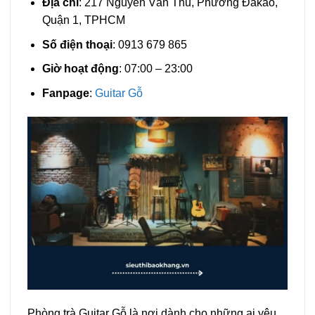
Địa chỉ
: 217 Nguyễn Văn Thủ, Phường Đakao,
Quận 1, TPHCM
Số điện thoại
: 0913 679 865
Giờ hoạt động
: 07:00 – 23:00
Fanpage
:
Guitar Gỗ
Phòng trà Guitar Gỗ là nơi dành cho những ai yêu