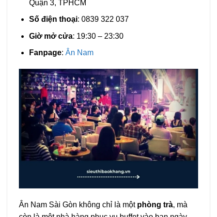
Quận 3, TPHCM
Số điện thoại
: 0839 322 037
Giờ mở cửa
: 19:30 – 23:30
Fanpage
:
Ân Nam
Ân Nam Sài Gòn không chỉ là một
phòng trà
, mà
còn là một nhà hàng phục vụ buffet vào ban ngày.