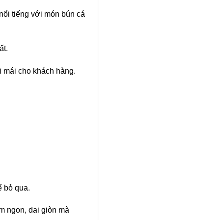
ổi tiếng với món bún cá
ất.
ải mái cho khách hàng.
ể bỏ qua.
ơm ngon, dai giòn mà