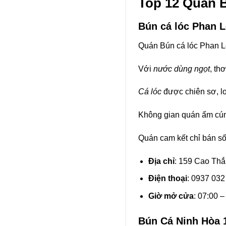
Top 12 Quán 
Bún cá lóc Phan L
Quán Bún cá lóc Phan Lê
Với
nước dùng ngọt
, th
Cá lóc
được chiên sơ, lo
Không gian quán ấm cúng
Quán cam kết chỉ bán số
Địa chỉ
: 159 Cao Th
Điện thoại
: 0937 032
Giờ mở cửa
: 07:00 –
Bún Cá Ninh Hòa 