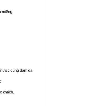
a miệng.
à nước dùng đậm đà.
g.
c khách.