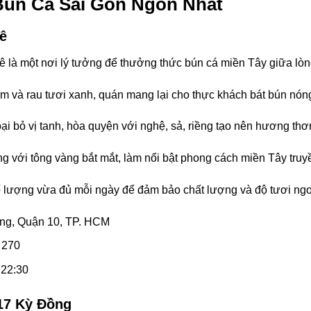
Bún Cá Sài Gòn Ngon Nhất
ê
 là một nơi lý tưởng để thưởng thức bún cá miền Tây giữa lòn
ơm và rau tươi xanh, quán mang lại cho thực khách bát bún nóng
ại bỏ vị tanh, hòa quyện với nghệ, sả, riềng tạo nên hương th
 với tông vàng bắt mắt, làm nổi bật phong cách miền Tây truy
 lượng vừa đủ mỗi ngày để đảm bảo chất lượng và độ tươi ngo
ắng, Quận 10, TP. HCM
 270
 22:30
17 Kỳ Đồng