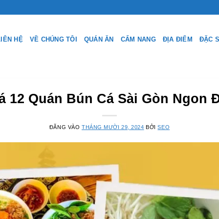
LIÊN HỆ
VỀ CHÚNG TÔI
QUÁN ĂN
CẨM NANG
ĐỊA ĐIỂM
ĐẶC 
 12 Quán Bún Cá Sài Gòn Ngon 
ĐĂNG VÀO
THÁNG MƯỜI 29, 2024
BỞI
SEO