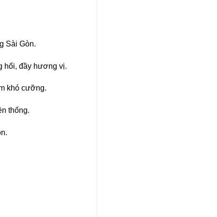
g Sài Gòn.
 hổi, đầy hương vị.
ơm khó cưỡng.
ền thống.
n.