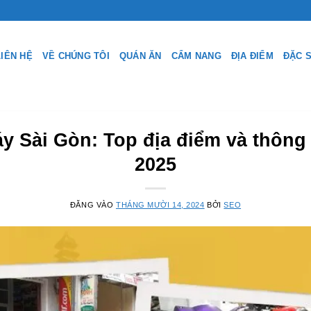
LIÊN HỆ
VỀ CHÚNG TÔI
QUÁN ĂN
CẨM NANG
ĐỊA ĐIỂM
ĐẶC 
y Sài Gòn: Top địa điểm và thông t
2025
ĐĂNG VÀO
THÁNG MƯỜI 14, 2024
BỞI
SEO