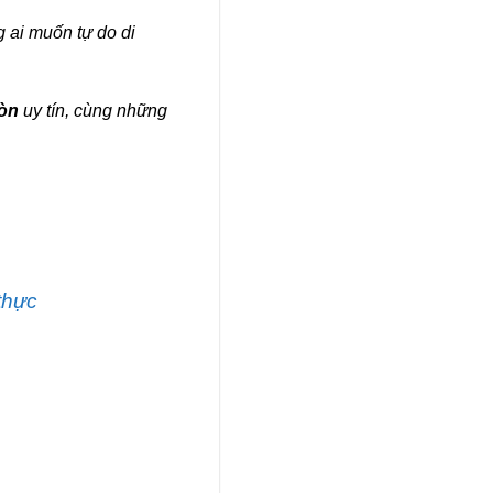
 ai muốn tự do di
òn
uy tín, cùng những
thực