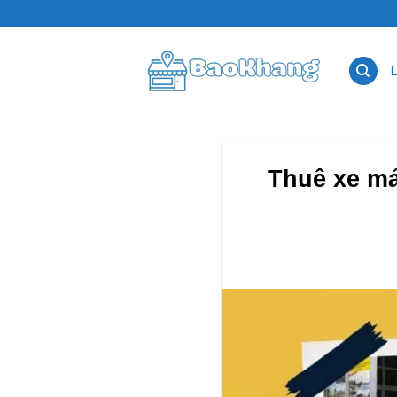
Bỏ
qua
nội
dung
Thuê xe má