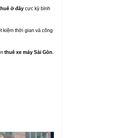
thuê ở đây
cực kỳ bình
t kiệm thời gian và công
ốn
thuê xe máy Sài Gòn
.