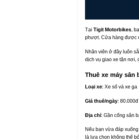
Tại
Tigit Motorbikes
, b
phượt. Cửa hàng được đ
Nhân viên ở đây luôn sẵ
dịch vụ giao xe tận nơi, 
Thuê xe máy sân 
Loại xe
: Xe số và xe ga
Giá thuê/ngày
: 80.000đ
Địa chỉ
: Gần cổng sân b
Nếu bạn vừa đáp xuống 
là lựa chọn không thể b